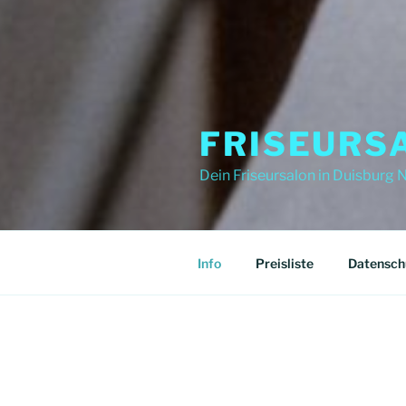
FRISEURSA
Dein Friseursalon in Duisburg 
Info
Preisliste
Datensch
ALLES SCHÖN – KOMM ZU