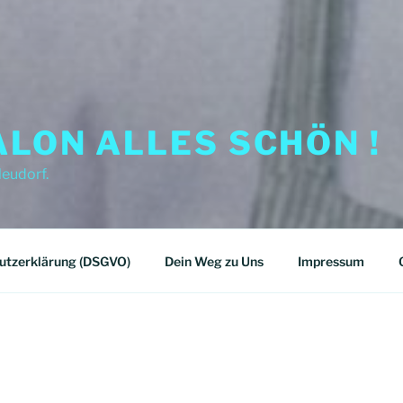
LON ALLES SCHÖN !
Neudorf.
utzerklärung (DSGVO)
Dein Weg zu Uns
Impressum
 HEIKE!
Getreu dem Motto: Spieglein, Spieglein a